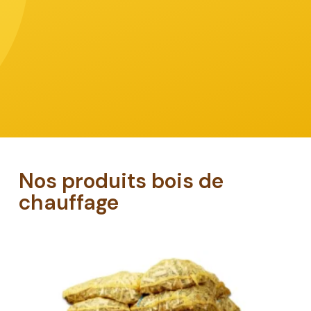
the
next
section
Nos produits bois de
chauffage