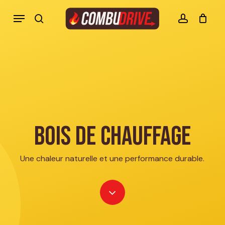
Skip
Menu
to
search
account
Mon panier Combudrive
CLOSE
CART
main
content
Bois de chauffage
Une chaleur naturelle et une performance durable.
Navigate
to