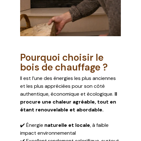
Votre panier est vide.
Pourquoi choisir le
ALLER À LA BOUTIQUE
bois de chauffage ?
Il est l’une des énergies les plus anciennes
et les plus appréciées pour son côté
authentique, économique et écologique.
Il
procure une chaleur agréable, tout en
étant renouvelable et abordable.
✔️ Énergie
naturelle et locale
, à faible
impact environnemental
✔️ Excellent rendement calorifique, surtout