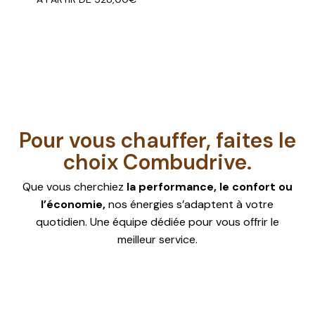
commande.
👉 Plus vous commandez, plus vous
économisez !
Pour vous chauffer, faites le
choix Combudrive.
Que vous cherchiez
la performance, le confort ou
l’économie,
nos énergies s’adaptent à votre
quotidien. Une équipe dédiée pour vous offrir le
meilleur service.