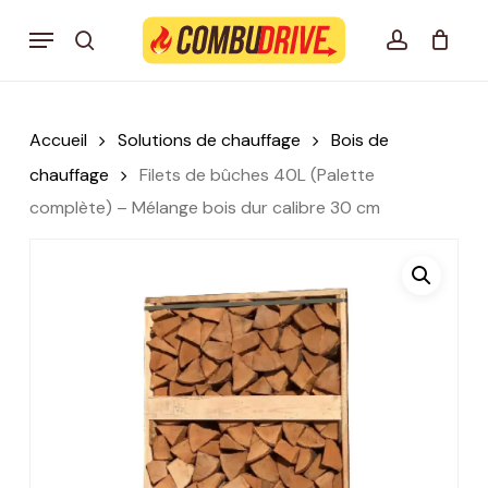
Skip
Menu
to
search
account
Mon panier Combudrive
CLOSE
CART
main
content
Accueil
Solutions de chauffage
Bois de
chauffage
Filets de bûches 40L (Palette
complète) – Mélange bois dur calibre 30 cm