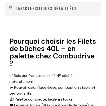
Caractéristiques détaillées
Caractéristiques
Valeurs
Pourquoi choisir les Filets
Type de bois
100 % bois dur
de bûches 40L – en
(hêtre, charme,
palette chez Combudrive
frêne, chêne)
?
Origine
France
✅ Bois dur français certifié NF, séché
Calibre des
25 à 30 cm
naturellement.
bûches
🔥 Pouvoir calorifique élevé, combustion stable et
Taux d’humidité
< 20 %
performante.
📦 Palette compacte, facile à stocker.
Pouvoir calorifique
≈ 2 000
🚚 Livraison locale (40 km autour de Béthune) ou