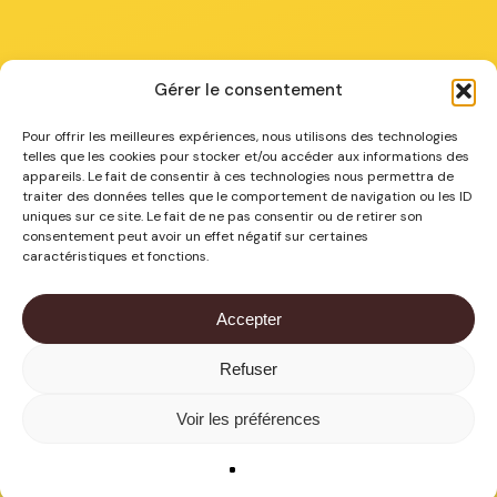
Gérer le consentement
Chez vous
Pour offrir les meilleures expériences, nous utilisons des technologies
telles que les cookies pour stocker et/ou accéder aux informations des
appareils. Le fait de consentir à ces technologies nous permettra de
Combustibles à Arras
traiter des données telles que le comportement de navigation ou les ID
Combustibles à Béthune
uniques sur ce site. Le fait de ne pas consentir ou de retirer son
consentement peut avoir un effet négatif sur certaines
Combustibles à La Bassée
caractéristiques et fonctions.
Combustibles à Lens
Combustibles à Lillers
Accepter
Combustibles à Merville
Combustibles dans les Hauts de France
Refuser
Sous-total :
0,00
€
Voir les préférences
VOIR LE PANIER
COMMANDER
©
2026
. Combudrive
.
Mentions légales
–
Conditions générales de vente