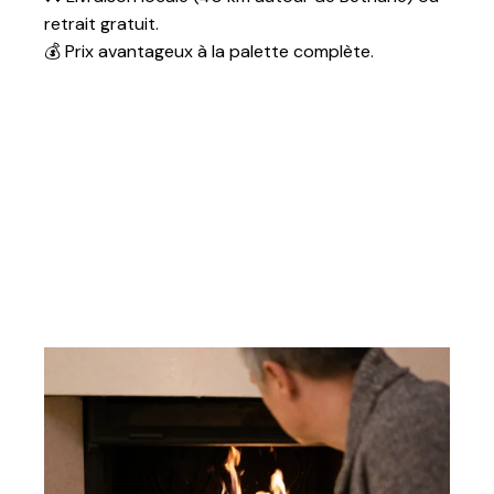
kWh/stère
retrait gratuit.
💰 Prix avantageux à la palette complète.
Durée de
> 1h30
combustion
Certification
NF Bois de
Chauffage
Stockage
Sous abri
Nombre de filets
70
par palette
Poids total
> 1 000 kg
Dimensions
100 × 120 cm
palette