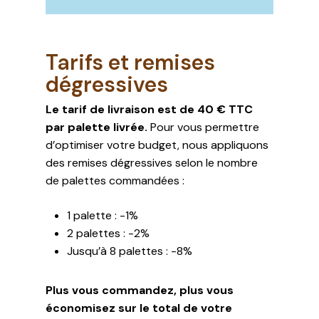
Tarifs et remises
dégressives
Le tarif de livraison est de 40 € TTC
par palette livrée.
Pour vous permettre
d’optimiser votre budget, nous appliquons
des remises dégressives selon le nombre
de palettes commandées :
1 palette : -1%
2 palettes : -2%
Votre panier est vide.
Jusqu’à 8 palettes : -8%
ALLER À LA BOUTIQUE
Plus vous commandez, plus vous
économisez sur le total de votre