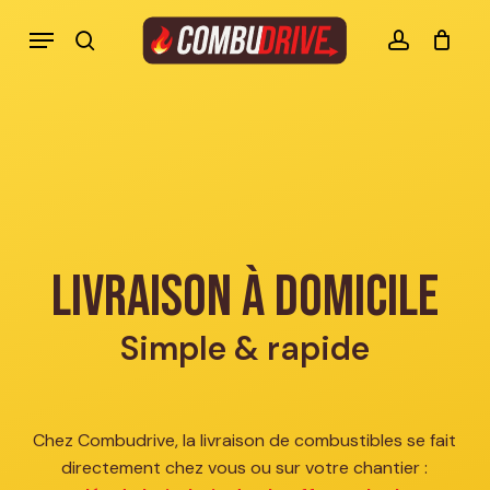
Skip
Menu
to
search
account
Mon panier Combudrive
CLOSE
CART
main
content
Livraison à domicile
Simple & rapide
Chez Combudrive, la livraison de combustibles se fait
directement chez vous ou sur votre chantier :