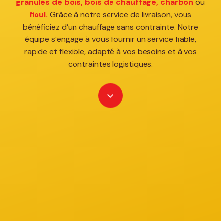
granulés de bois,
bois de chauffage,
charbon
ou
fioul.
Grâce à notre service de livraison, vous
bénéficiez d’un chauffage sans contrainte. Notre
équipe s’engage à vous fournir un service fiable,
rapide et flexible, adapté à vos besoins et à vos
contraintes logistiques.
Navigate
to
the
next
section