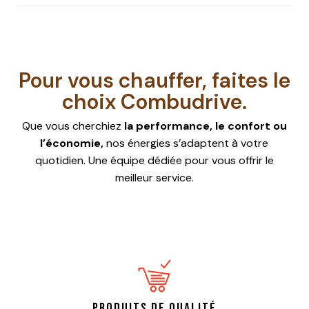
C’est très simple ! Vous pouvez commander
directement
en ligne
si vous êtes dans la
zone des 40 km. Sinon, contactez nous
par
téléphone ou email
si vous avez une
Pour vous chauffer, faites le
demande spécifique. Vous pouvez
choix Combudrive.
également vous rendre en
point de vente
à Ruitz ou Bully-les-Mines afin de
Que vous cherchiez
la performance, le confort ou
commander sur place.
l’économie,
nos énergies s’adaptent à votre
quotidien. Une équipe dédiée pour vous offrir le
meilleur service.
Produits de qualité