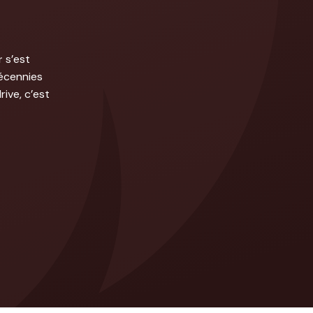
r
s’est
décennies
ive, c’est