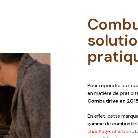
Combud
soluti
pratiq
Pour répondre aux no
en matière de praticit
Combudrive en 2015
En effet, cette marqu
gamme de combustibl
chauffage,
charbon
… 