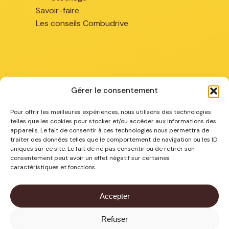
Savoir-faire
Les conseils Combudrive
Gérer le consentement
Chez vous
Pour offrir les meilleures expériences, nous utilisons des technologies
telles que les cookies pour stocker et/ou accéder aux informations des
appareils. Le fait de consentir à ces technologies nous permettra de
Combustibles à Arras
traiter des données telles que le comportement de navigation ou les ID
Combustibles à Béthune
uniques sur ce site. Le fait de ne pas consentir ou de retirer son
consentement peut avoir un effet négatif sur certaines
Combustibles à La Bassée
caractéristiques et fonctions.
Combustibles à Lens
Combustibles à Lillers
Accepter
Combustibles à Merville
Combustibles dans les Hauts de France
Refuser
Sous-total :
0,00
€