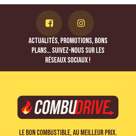
Actualités, promotions, bons
plans… Suivez-nous sur les
réseaux sociaux !
Votre panier est vide.
ALLER À LA BOUTIQUE
Le bon combustible, au meilleur prix.