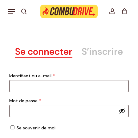
Skip
Menu
to
search
account
Mon panier Combudrive
CLOSE
CART
main
content
Se connecter
S’inscrire
Obligatoire
Identifiant ou e-mail
*
Obligatoire
Mot de passe
*
Se souvenir de moi