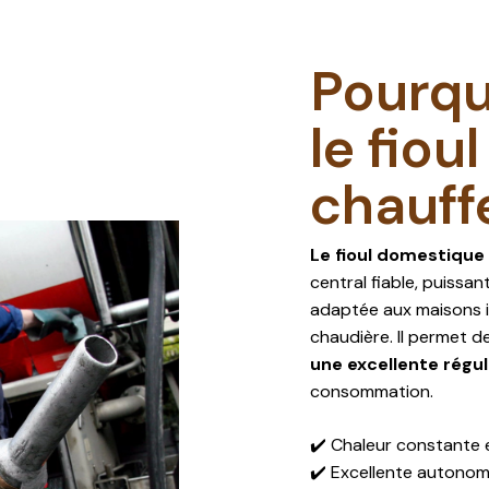
next
Pourqu
section
le fiou
chauff
Le fioul domestique
central fiable, puissa
adaptée aux maisons i
chaudière. Il permet d
une excellente régul
consommation.
✔️ Chaleur constante 
✔️ Excellente autonomi