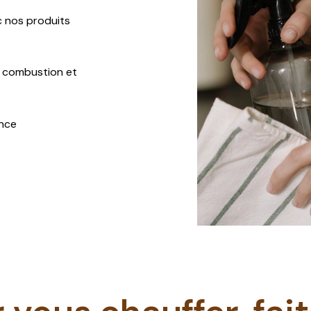
ec nos produits
a combustion et
s
ance