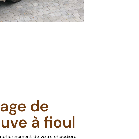
age de
uve à fioul
Votre panier est vide.
ALLER À LA BOUTIQUE
fonctionnement de votre chaudière