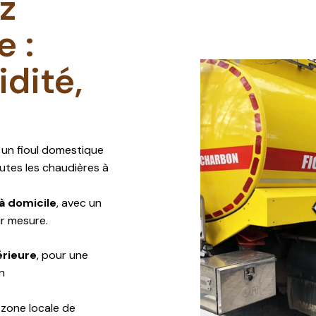
ez
 :
idité,
 un fioul domestique
utes les chaudières à
 à domicile
, avec un
ur mesure.
érieure
, pour une
n
 zone locale de