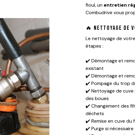
fioul, un
entretien rég
Combudrive vous prop
🔥 Nettoyage de v
Le nettoyage de votre 
étapes :
✔️ Démontage et remo
existant
✔️ Démontage et remon
✔️ Pompage du trop de
✔️ Nettoyage de cuve p
des boues
✔️ Changement des fil
déchets
✔️ Remise en cuve du f
✔️ Purge si nécessaire