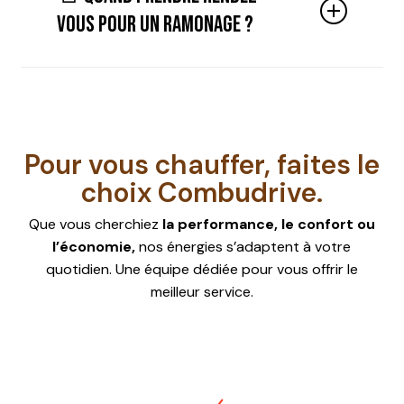
nettoyage mécanique du conduit, aspire les
vous pour un ramonage ?
résidus et vérifie l’état général de
l’installation.
L’intervention dure
généralement 30 à 45 minutes.
Il est conseillé de faire réaliser votre
ramonage
au printemps ou à l’automne
,
avant ou après la période de chauffe. Nous
vous recommandons de
prendre rendez-
Pour vous chauffer, faites le
vous en avance, surtout à l’approche de
choix Combudrive.
l’hiver.
Que vous cherchiez
la performance, le confort ou
l’économie,
nos énergies s’adaptent à votre
quotidien. Une équipe dédiée pour vous offrir le
meilleur service.