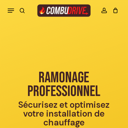
Skip
Menu
to
search
account
Mon panier Combudrive
CLOSE
CART
main
content
Ramonage
professionnel
Sécurisez et optimisez
votre installation de
chauffage