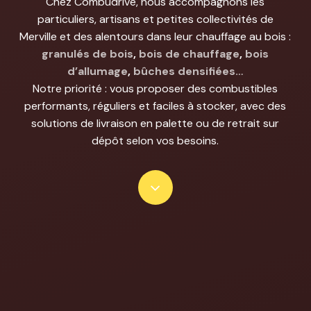
Chez Combudrive, nous accompagnons les
particuliers, artisans et petites collectivités de
Merville et des alentours dans leur chauffage au bois :
granulés de bois
,
bois de chauffage
,
bois
d’allumage
,
bûches densifiées…
Notre priorité : vous proposer des combustibles
performants, réguliers et faciles à stocker, avec des
solutions de livraison en palette ou de retrait sur
dépôt selon vos besoins.
Navigate
to
the
next