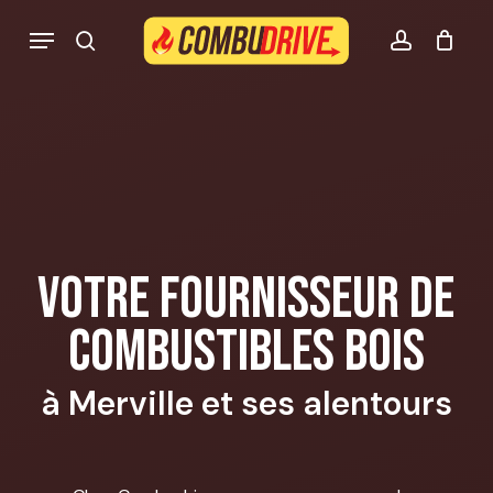
Skip
Menu
to
search
account
Mon panier Combudrive
CLOSE
CART
main
content
Votre fournisseur de
combustibles bois
à Merville et ses alentours