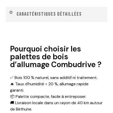
Caractéristiques détaillées
Caractéristiques
Valeurs
Pourquoi choisir les
Composition
100 % bois
palettes de bois
tendre
d’allumage Combudrive ?
(Peuplier)
Origine
France
✅ Bois 100 % naturel, sans additif ni traitement.
🔥 Taux d’humidité < 20 %, allumage rapide
Calibre
8 cm
garanti.
📦 Palette compacte, facile à entreposer.
Taux d’humidité
< 20 %
🚚 Livraison locale dans un rayon de 40 km autour
Contenance d’un
40 litres
de Béthune.