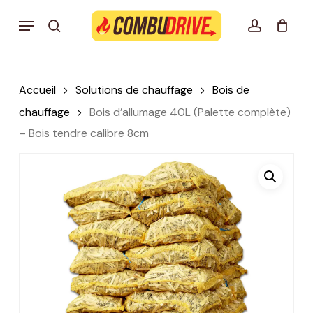
Skip
Menu
to
search
account
Mon panier Combudrive
CLOSE
CART
main
content
Accueil
Solutions de chauffage
Bois de
chauffage
Bois d’allumage 40L (Palette complète)
– Bois tendre calibre 8cm