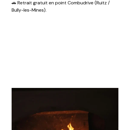
filet
🚗 Retrait gratuit en point Combudrive (Ruitz /
Bully-les-Mines).
Poids d’un filet
≈ 5 kg
Nombre de filets
50
par palette
Dimensions
100 × 120 cm
palette
Poids total
≈ 250 kg
Stockage
Sous abri, prêt
à l’emploi