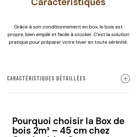
Caractéristiques
Grâce à son conditionnement en box, le bois est
propre, bien empilé et facile à stocker. C’est la solution
pratique pour préparer votre hiver en toute sérénité.
Caractéristiques détaillées
Caractéristiques
Valeurs
Pourquoi choisir la Box de
Volume
2 m³
bois 2m³ – 45 cm chez
Calibre des
45 cm