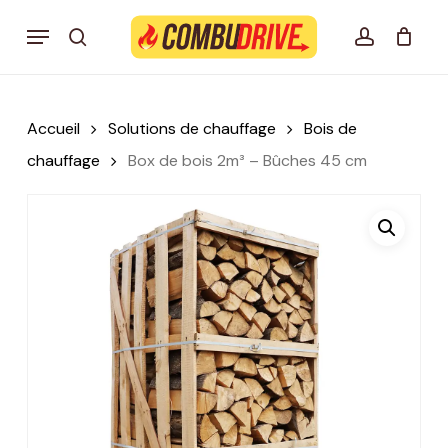
Skip
Menu
to
search
account
Mon panier Combudrive
CLOSE
CART
main
content
Accueil
Solutions de chauffage
Bois de
chauffage
Box de bois 2m³ – Bûches 45 cm