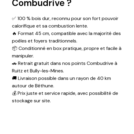
Combudrive ?
bûches
✅ 100 % bois dur, reconnu pour son fort pouvoir
Équivalent stères
≈ 2,5 stères
calorifique et sa combustion lente.
🔥 Format 45 cm, compatible avec la majorité des
Essences de bois
Hêtre, Chêne,
poêles et foyers traditionnels.
Charme ou Frêne
📦 Conditionné en box pratique, propre et facile à
manipuler.
Taux d’humidité
25 à 35 % (bois
🚗 Retrait gratuit dans nos points Combudrive à
demi-sec)
Ruitz et Bully-les-Mines.
Origine
France ou Union
🚚 Livraison possible dans un rayon de 40 km
Européenne
autour de Béthune.
💰 Prix juste et service rapide, avec possibilité de
Poids palette
Environ 1 000 kg
stockage sur site.
Dimensions
120 × 120 cm
palette