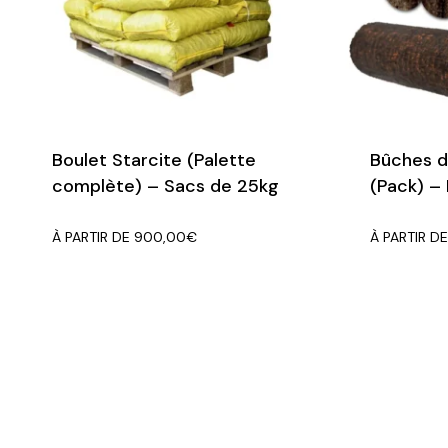
5 palettes
–5 %
6 palettes
–6 %
7 palettes
–7 %
Boulet Starcite (Palette
Bûches d
complète) – Sacs de 25kg
(Pack) –
8 palettes
–8 %
À PARTIR DE
900,00
€
À PARTIR D
Ces remises s’appliquent
directement au prix lors de la
commande.
👉 Plus vous commandez, plus vous
économisez !