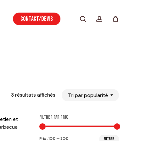
r Combudrive
CLOSE
search
account
s
Contact/Devis
CART
Trié
3 résultats affichés
Tri par popularité
par
FILTRER PAR PRIX
etien et
popularité
 barbecue
Prix
Prix
Prix :
10€
—
30€
FILTRER