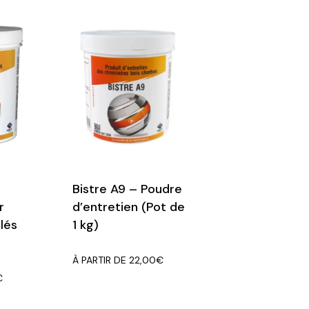
Bistre A9 – Poudre
r
d’entretien (Pot de
lés
1 kg)
À PARTIR DE
22,00
€
€