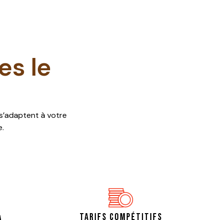
es le
.
s’adaptent à votre
e.
Votre panier est vide.
ALLER À LA BOUTIQUE
Tarifs compétitifs
à