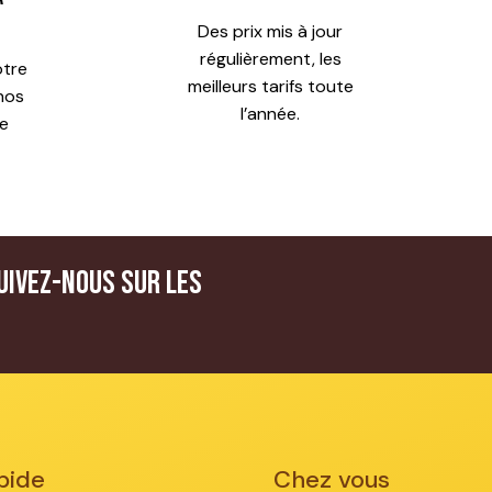
Des prix mis à jour
régulièrement, les
otre
meilleurs tarifs toute
nos
l’année.
re
uivez-nous sur les
pide
Chez vous