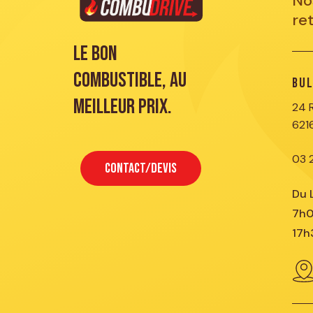
No
ret
Le bon
combustible, au
Bul
meilleur prix.
24 
621
03 
CONTACT/DEVIS
Du 
7h0
17h