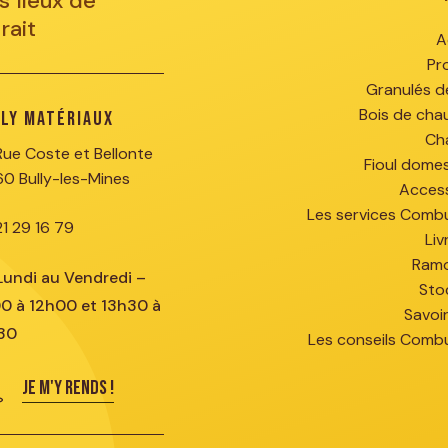
s lieux de
rait
A
Pr
Granulés d
Bois de cha
ly Matériaux
Ch
Rue Coste et Bellonte
Fioul dome
60 Bully-les-Mines
Acces
Les services Comb
21 29 16 79
Liv
Ram
Lundi au Vendredi –
Sto
0 à 12h00 et 13h30 à
Savoir
30
Les conseils Comb
JE M'Y RENDS !