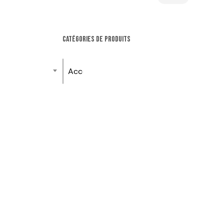
min
max
CATÉGORIES DE PRODUITS
Accessoires et entretien