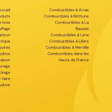
ccueil
Combustibles à Arras
oduits
Combustibles à Béthune
e bois
Combustibles à La
uffage
Bassée
arbon
Combustibles à Lens
stique
Combustibles à Lillers
soires
Combustibles à Merville
udrive
Combustibles dans les
raison
Hauts de France
onage
ckage
-faire
udrive