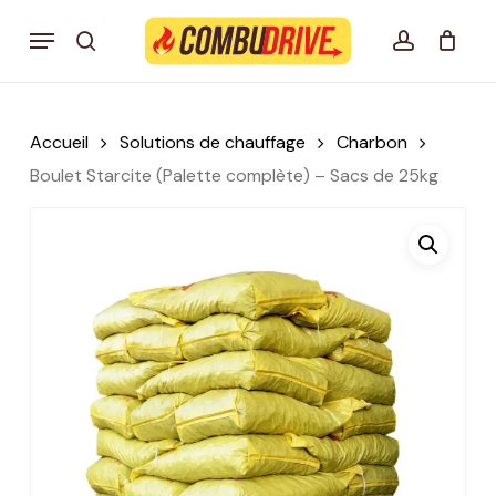
Skip
Menu
to
search
account
Mon panier Combudrive
CLOSE
CART
main
content
Accueil
Solutions de chauffage
Charbon
Boulet Starcite (Palette complète) – Sacs de 25kg