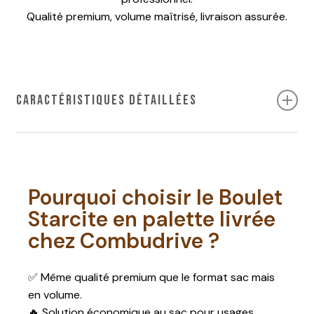
Qualité premium, volume maîtrisé, livraison assurée.
Caractéristiques détaillées
Caractéristique
Valeur
Pourquoi choisir le Boulet
Produit
Boulet Starcite
Starcite en palette livrée
Format
Palette livrée (nombre de
chez Combudrive ?
sacs variable)
✅ Même qualité premium que le format sac mais
Usage
Chauffage principal ou
en volume.
usage prolongé
🔥 Solution économique au sac pour usages