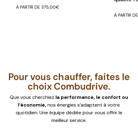
À PARTIR DE
375,00
€
Ces remises s’appliquent
À PARTIR D
directement au prix lors de la
commande.
👉 Plus vous commandez, plus vous
économisez !
Pour vous chauffer, faites le
choix Combudrive.
Que vous cherchiez
la performance, le confort ou
l’économie,
nos énergies s’adaptent à votre
quotidien. Une équipe dédiée pour vous offrir le
meilleur service.