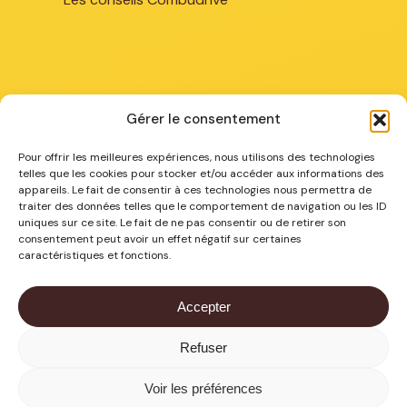
Gérer le consentement
Chez vous
Pour offrir les meilleures expériences, nous utilisons des technologies
telles que les cookies pour stocker et/ou accéder aux informations des
appareils. Le fait de consentir à ces technologies nous permettra de
Combustibles à Arras
traiter des données telles que le comportement de navigation ou les ID
Combustibles à Béthune
uniques sur ce site. Le fait de ne pas consentir ou de retirer son
consentement peut avoir un effet négatif sur certaines
Combustibles à La Bassée
caractéristiques et fonctions.
Combustibles à Lens
Combustibles à Lillers
Accepter
Combustibles à Merville
Combustibles dans les Hauts de France
Refuser
Sous-total :
0,00
€
Voir les préférences
VOIR LE PANIER
COMMANDER