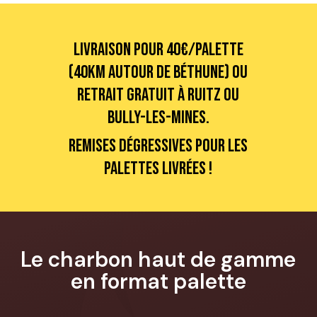
Livraison pour 40€/palette
(40km autour de Béthune) ou
retrait gratuit à Ruitz ou
Bully-les-Mines.
Remises dégressives pour les
palettes livrées !
Le charbon haut de gamme
en format palette