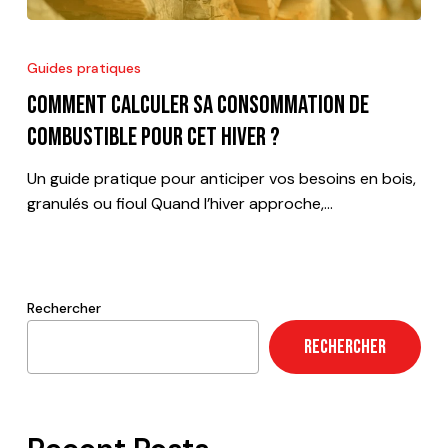
Comment
calculer
Guides pratiques
sa
Comment calculer sa consommation de
consommation
de
combustible pour cet hiver ?
combustible
Un guide pratique pour anticiper vos besoins en bois,
pour
granulés ou fioul Quand l’hiver approche,…
cet
hiver
?
Rechercher
RECHERCHER