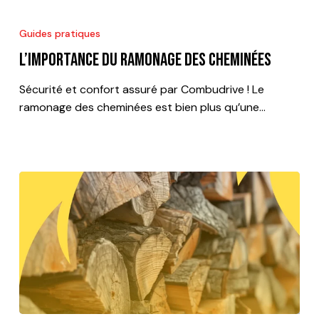
L’importance
du
Guides pratiques
ramonage
L’importance du ramonage des cheminées
des
cheminées
Sécurité et confort assuré par Combudrive ! Le
ramonage des cheminées est bien plus qu’une…