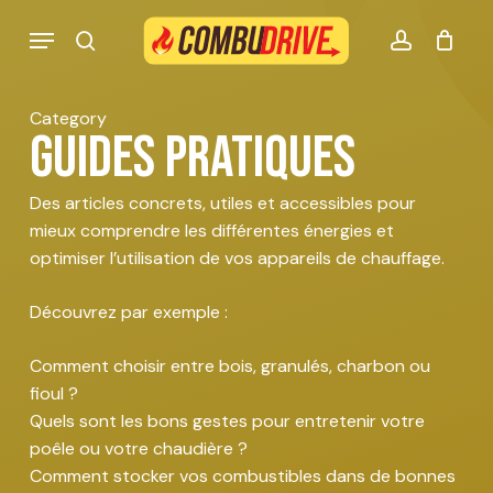
Skip
Menu
to
search
account
Mon panier Combudrive
CLOSE
CART
main
content
Category
Guides pratiques
Des articles concrets, utiles et accessibles pour
mieux comprendre les différentes énergies et
optimiser l’utilisation de vos appareils de chauffage.
Découvrez par exemple :
Comment choisir entre bois, granulés, charbon ou
fioul ?
Quels sont les bons gestes pour entretenir votre
poêle ou votre chaudière ?
Comment stocker vos combustibles dans de bonnes