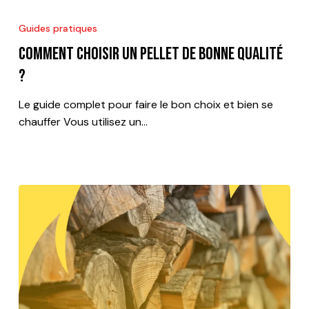
Comment
choisir
Guides pratiques
un
Comment choisir un pellet de bonne qualité
pellet
de
?
bonne
Le guide complet pour faire le bon choix et bien se
qualité
chauffer Vous utilisez un…
?